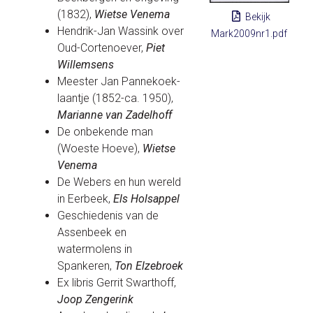
(1832),
Wietse Venema
Bekijk
Hendrik-Jan Wassink over
Mark2009nr1.pdf
Oud-Cortenoever,
Piet
Willemsens
Meester Jan Pannekoek-
laantje (1852-ca. 1950),
Marianne van Zadelhoff
De onbekende man
(Woeste Hoeve),
Wietse
Venema
De Webers en hun wereld
in Eerbeek,
Els Holsappel
Geschiedenis van de
Assenbeek en
watermolens in
Spankeren,
Ton Elzebroek
Ex libris Gerrit Swarthoff,
Joop Zengerink