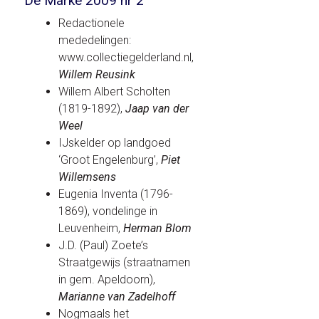
De Marke 2009 nr 2
Redactionele
mededelingen:
www.collectiegelderland.nl,
Willem Reusink
Willem Albert Scholten
(1819-1892),
Jaap van der
Weel
IJskelder op landgoed
‘Groot Engelenburg’,
Piet
Willemsens
Eugenia Inventa (1796-
1869), vondelinge in
Leuvenheim,
Herman Blom
J.D. (Paul) Zoete’s
Straatgewijs (straatnamen
in gem. Apeldoorn),
Marianne van Zadelhoff
Nogmaals het