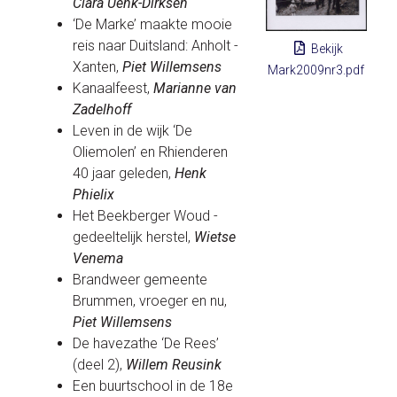
Clara Uenk-Dirksen
‘De Marke’ maakte mooie
reis naar Duitsland: Anholt -
Bekijk
Xanten,
Piet Willemsens
Mark2009nr3.pdf
Kanaalfeest,
Marianne van
Zadelhoff
Leven in de wijk ‘De
Oliemolen’ en Rhienderen
40 jaar geleden,
Henk
Phielix
Het Beekberger Woud -
gedeeltelijk herstel,
Wietse
Venema
Brandweer gemeente
Brummen, vroeger en nu,
Piet Willemsens
De havezathe ‘De Rees’
(deel 2),
Willem Reusink
Een buurtschool in de 18e