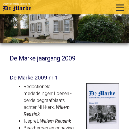
home
historie
activiteiten
publicaties
De Marke jaargang 2009
over ons
De Marke 2009 nr 1
links
Redactionele
contact
mededelingen: Loenen -
derde begraafplaats
achter NH-kerk,
Willem
Reusink
IJspret,
Willem Reusink
Beekbergen en ongeving