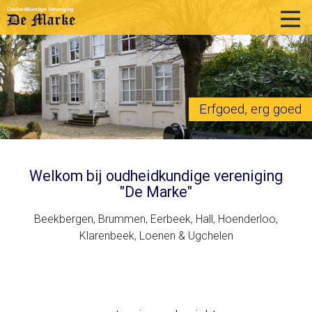
home
historie
activiteiten
Erfgoed, erg goed
publicaties
over ons
Welkom bij oudheidkundige vereniging
"De Marke"
links
Beekbergen, Brummen, Eerbeek, Hall, Hoenderloo,
contact
Klarenbeek, Loenen & Ugchelen