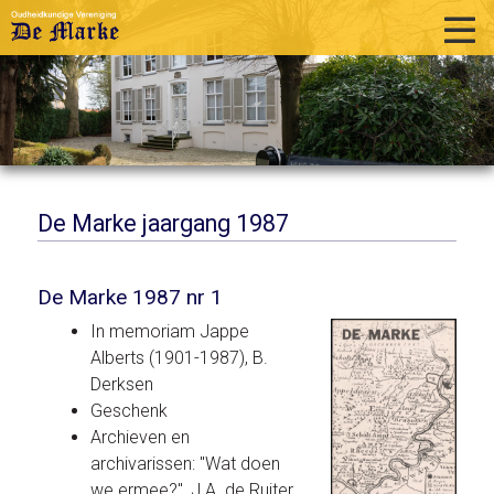
home
historie
activiteiten
publicaties
De Marke jaargang 1987
over ons
De Marke 1987 nr 1
links
In memoriam Jappe
contact
Alberts (1901-1987), B.
Derksen
Geschenk
Archieven en
archivarissen: "Wat doen
we ermee?", J.A. de Ruiter