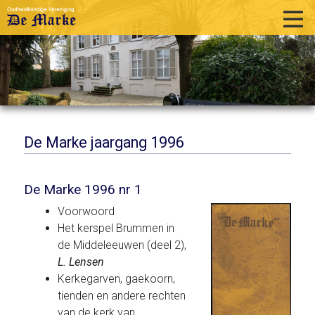
home
historie
activiteiten
publicaties
De Marke jaargang 1996
over ons
De Marke 1996 nr 1
links
Voorwoord
contact
Het kerspel Brummen in
de Middeleeuwen (deel 2),
L. Lensen
Kerkegarven, gaekoorn,
tienden en andere rechten
van de kerk van