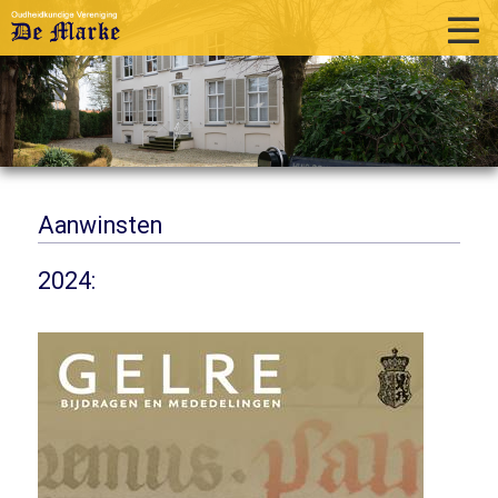
home
historie
activiteiten
publicaties
Aanwinsten
over ons
2024:
links
contact