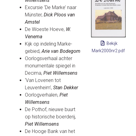
Willemsens
Excursie ‘De Marke’ naar
Münster,
Dick Ploos van
Amstel
De Woeste Hoeve,
W.
Venema
Kijk op indeling Marke-
Bekijk
gebied,
Arie van Bodegom
Mark2000nr2.pdf
Oorlogsverhaal achter
monumentale spiegel in
Decima,
Piet Willemsens
‘Van Lovenen tot
Leuvenheim’,
Stan Dekker
Oorlogverhalen,
Piet
Willemsens
De Pothof, nieuwe buurt
op historische boerderij,
Piet Willemsens
De Hooge Bank van het