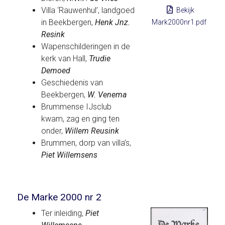
Villa ‘Rauwenhul’, landgoed
Bekijk
in Beekbergen,
Henk Jnz.
Mark2000nr1.pdf
Resink
Wapenschilderingen in de
kerk van Hall,
Trudie
Demoed
Geschiedenis van
Beekbergen,
W. Venema
Brummense IJsclub
kwam, zag en ging ten
onder,
Willem Reusink
Brummen, dorp van villa’s,
Piet Willemsens
De Marke 2000 nr 2
Ter inleiding,
Piet