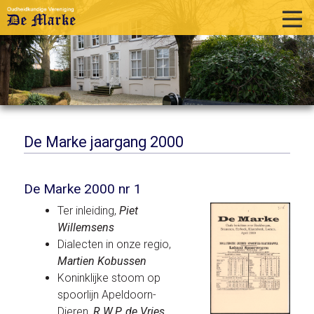
home
historie
activiteiten
publicaties
De Marke jaargang 2000
over ons
De Marke 2000 nr 1
links
Ter inleiding,
Piet
contact
Willemsens
Dialecten in onze regio,
Martien Kobussen
Koninklijke stoom op
spoorlijn Apeldoorn-
Dieren,
R.W.P. de Vries