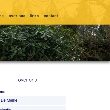
ies
over ons
links
contact
over ons
ons
 De Marke
nisatie