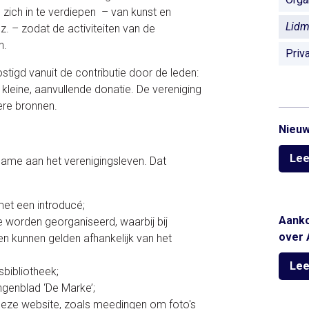
zich in te verdiepen – van kunst en
Lidm
nz. – zodat de activiteiten van de
n.
Priv
ostigd vanuit de contributie door de leden:
 kleine, aanvullende donatie. De vereniging
ere bronnen.
Nieuw
Lee
name aan het verenigingsleven. Dat
met een introducé;
Aanko
 worden georganiseerd, waarbij bij
over 
n kunnen gelden afhankelijk van het
Lee
sbibliotheek;
genblad ‘De Marke’;
eze website, zoals meedingen om foto's