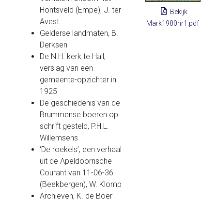
Hontsveld (Empe), J. ter
Bekijk
Avest
Mark1980nr1.pdf
Gelderse landmaten, B.
Derksen
De N.H. kerk te Hall,
verslag van een
gemeente-opzichter in
1925
De geschiedenis van de
Brummense boeren op
schrift gesteld, P.H.L.
Willemsens
‘De roekels’, een verhaal
uit de Apeldoornsche
Courant van 11-06-36
(Beekbergen), W. Klomp
Archieven, K. de Boer