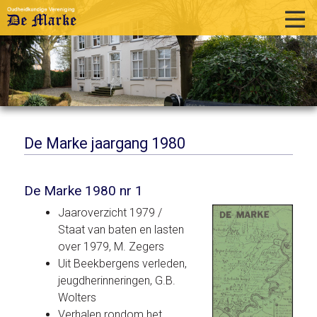
home
historie
activiteiten
publicaties
De Marke jaargang 1980
over ons
De Marke 1980 nr 1
links
Jaaroverzicht 1979 /
contact
Staat van baten en lasten
over 1979, M. Zegers
Uit Beekbergens verleden,
jeugdherinneringen, G.B.
Wolters
Verhalen rondom het