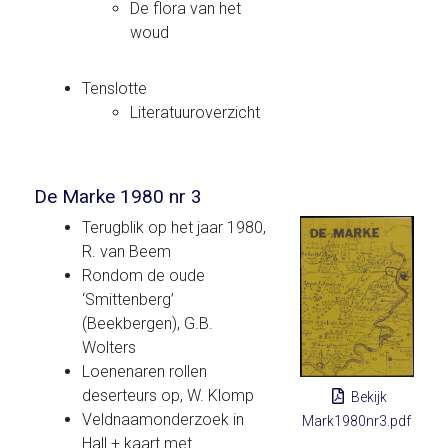
De flora van het
woud
Tenslotte
Literatuuroverzicht
De Marke 1980 nr 3
Terugblik op het jaar 1980,
R. van Beem
Rondom de oude
‘Smittenberg’
(Beekbergen), G.B.
Wolters
Loenenaren rollen
deserteurs op, W. Klomp
Bekijk
Veldnaamonderzoek in
Mark1980nr3.pdf
Hall + kaart met