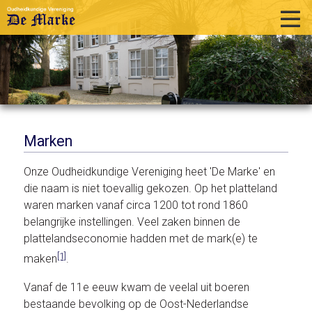
home
historie
activiteiten
publicaties
Marken
over ons
Onze Oudheidkundige Vereniging heet 'De Marke' en
die naam is niet toevallig gekozen. Op het platteland
links
waren marken vanaf circa 1200 tot rond 1860
contact
belangrijke instellingen. Veel zaken binnen de
plattelandseconomie hadden met de mark(e) te
[1]
maken
.
Vanaf de 11e eeuw kwam de veelal uit boeren
bestaande bevolking op de Oost-Nederlandse