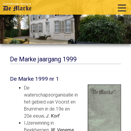
home
historie
activiteiten
publicaties
De Marke jaargang 1999
over ons
De Marke 1999 nr 1
links
De
contact
waterschapsorganisatie in
het gebied van Voorst en
Brummen in de 19e en
20e eeuw,
J. Korf
IJzerwinning in
Beekbergen,
W. Venema