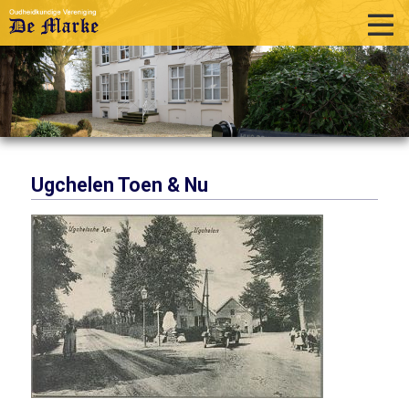
home
historie
activiteiten
publicaties
Ugchelen Toen & Nu
over ons
links
contact