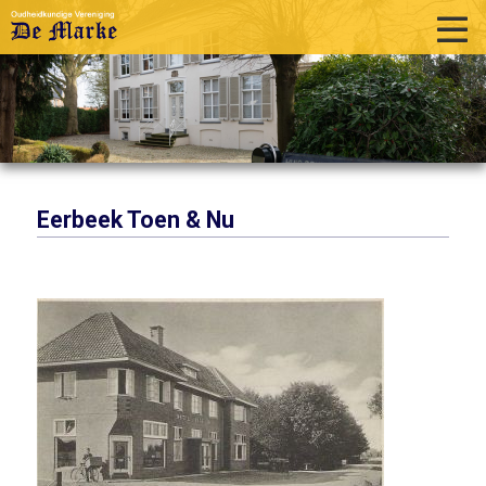
home
historie
activiteiten
publicaties
Eerbeek Toen & Nu
over ons
links
contact