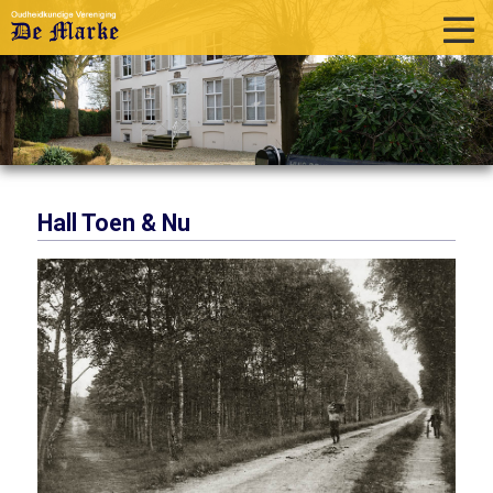
home
historie
activiteiten
publicaties
Hall Toen & Nu
over ons
links
contact